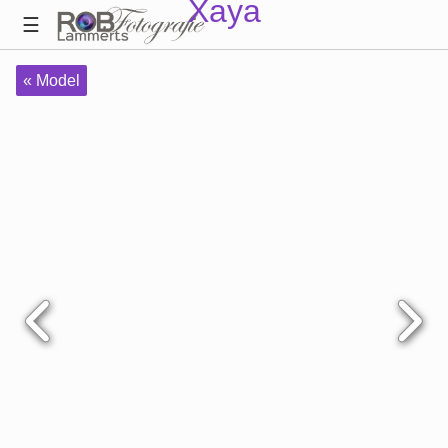
Xaya
« Model