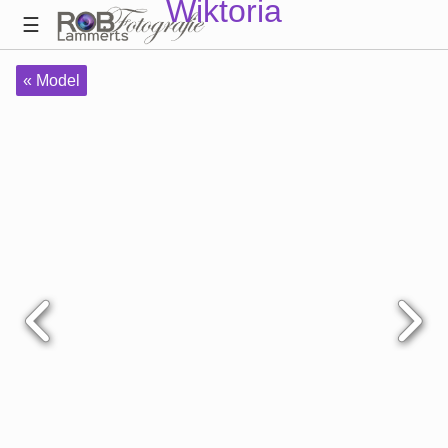
Wiktoria
« Model