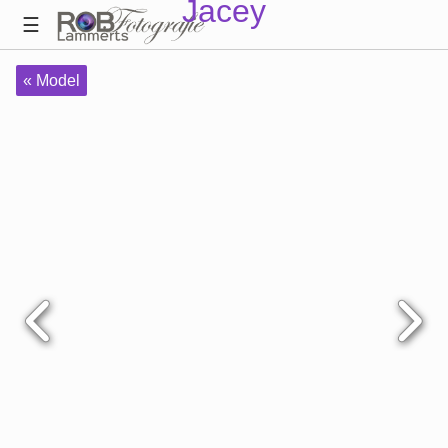
Jacey
« Model