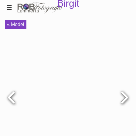
Birgit
« Model