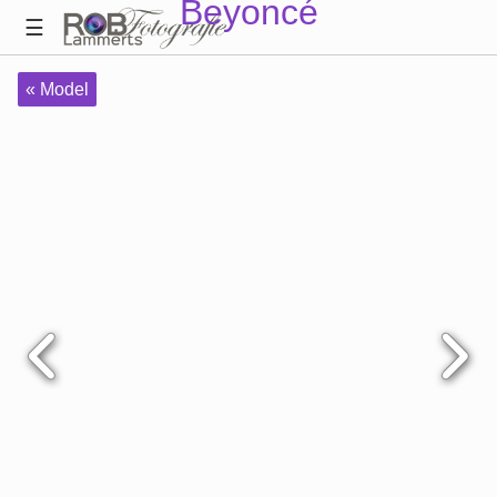
Beyoncé
« Model